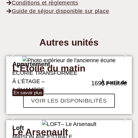
Conditions et règlements
Guide de séjour disponible sur place
Autres unités
Appartement
L’Étoile du matin
ÉCURIE TRANSFORMÉE
À L’ÉTAGE –
À partir de
169$ / nuitée
1 CHAMBRE
En savoir plus
VOIR LES DISPONIBILITÉS
Loft
Le Arsenault
MAISON ANCESTRALE