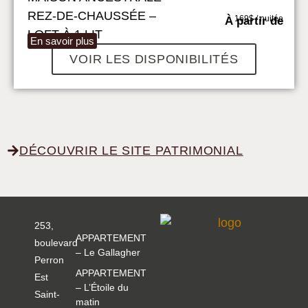
REZ-DE-CHAUSSÉE –
169$ / nuitée
À partir de
LOFT À 1 LIT
En savoir plus
VOIR LES DISPONIBILITÉS
DÉCOUVRIR LE SITE PATRIMONIAL
253,
APPARTEMENT
boulevard
– Le Gallagher
Perron
APPARTEMENT
Est
– L’Étoile du
Saint-
matin