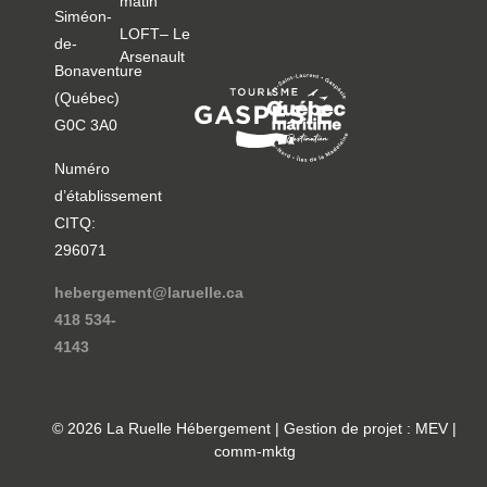
matin
Siméon-
LOFT– Le
de-
Arsenault
Bonaventure
(Québec)
G0C 3A0
Numéro
d’établissement
CITQ:
296071
hebergement@laruelle.ca
418 534-
4143
© 2026 La Ruelle Hébergement | Gestion de projet : MEV |
comm-mktg